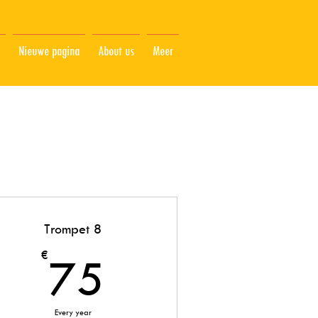
Nieuwe pagina
About us
Meer
Trompet 8
75€
€
75
Every year