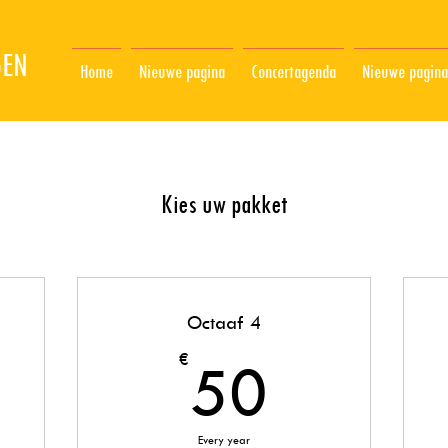
GEN
Home
Nieuwe pagina
Concertagenda
Nieuwe pagina
Kies uw pakket
Octaaf 4
5€
50€
€
50
Every year