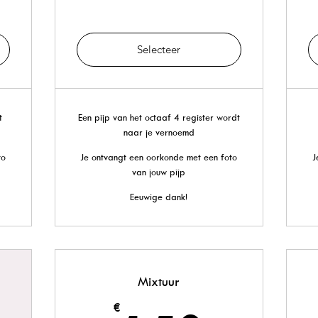
Selecteer
t
Een pijp van het octaaf 4 register wordt
naar je vernoemd
to
Je ontvangt een oorkonde met een foto
J
van jouw pijp
Eeuwige dank!
Mixtuur
€