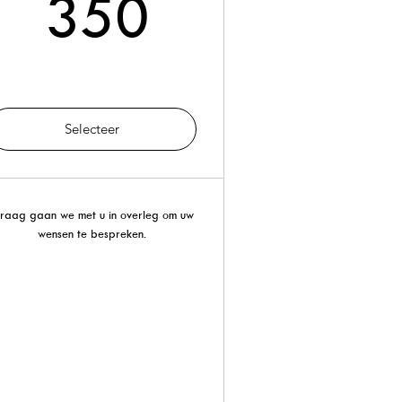
350€
350
Selecteer
raag gaan we met u in overleg om uw
wensen te bespreken.