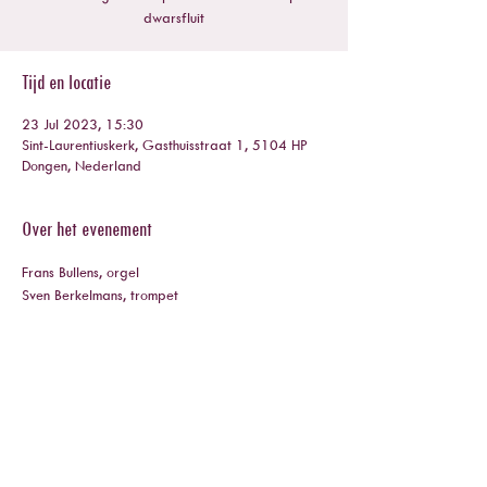
dwarsfluit
Tijd en locatie
23 Jul 2023, 15:30
Sint-Laurentiuskerk, Gasthuisstraat 1, 5104 HP
Dongen, Nederland
Over het evenement
Frans Bullens, orgel
Sven Berkelmans, trompet
Deel dit evenement