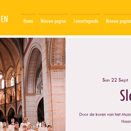
GEN
Home
Nieuwe pagina
Concertagenda
Nieuwe pagina
Sun 22 Sept
 
Sl
Door de koren van het Muzie
Haarl