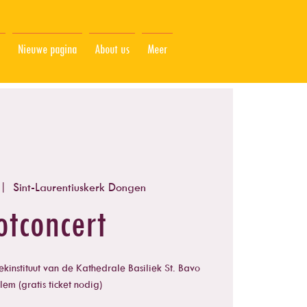
Nieuwe pagina
About us
Meer
 |  
Sint-Laurentiuskerk Dongen
otconcert
kinstituut van de Kathedrale Basiliek St. Bavo
em (gratis ticket nodig)